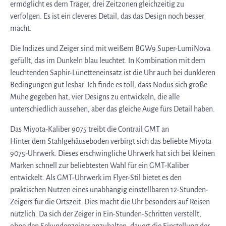
ermöglicht es dem Träger, drei Zeitzonen gleichzeitig zu
verfolgen. Es ist ein cleveres Detail, das das Design noch besser
macht.
Die Indizes und Zeiger sind mit weißem BGW9 Super-LumiNova
gefüllt, das im Dunkeln blau leuchtet. In Kombination mit dem
leuchtenden Saphir-Lünetteneinsatz ist die Uhr auch bei dunkleren
Bedingungen gut lesbar. Ich finde es toll, dass Nodus sich große
Mühe gegeben hat, vier Designs zu entwickeln, die alle
unterschiedlich aussehen, aber das gleiche Auge fürs Detail haben.
Das Miyota-Kaliber 9075 treibt die Contrail GMT an
Hinter dem Stahlgehäuseboden verbirgt sich das beliebte Miyota
9075-Uhrwerk. Dieses erschwingliche Uhrwerk hat sich bei kleinen
Marken schnell zur beliebtesten Wahl für ein GMT-Kaliber
entwickelt. Als GMT-Uhrwerk im Flyer-Stil bietet es den
praktischen Nutzen eines unabhängig einstellbaren 12-Stunden-
Zeigers für die Ortszeit. Dies macht die Uhr besonders auf Reisen
nützlich. Da sich der Zeiger in Ein-Stunden-Schritten verstellt,
ohne den Sekundenzeiger anzuhalten, dauert die Einstellung der