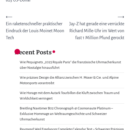
Post
⟵
⟶
Ein raketenschneller praktischer
Jay-Z hat gerade eine verrückte
navigation
Eindruck der Louis Moinet Moon
Richard Mille-Uhr im Wert von
Tech
fast 1 Million Pfund gerockt
Recent Posts
Wie Pequignets „2025 Royale Paris” die französische Uhrmacherkunst
über Nostalgie hinausführt
Wie präzises Design die Allianz zwischen H. Moser & Cie. und Alpine
Motorsports vorantreibt
Wie Horage mit dem Autark Tourbillon die Kluft zwischen Traum und
Wirklichkeit verringert
Breitling Navitimer B02 Chronograph 41 Cosmonaute Platinum –
Exklusive Hommage an Weltraumgeschichte und Schweizer
Uhrmacherkunst
Raymond Weil Freelancer Complete Calendar Test – Schweizer Präzision